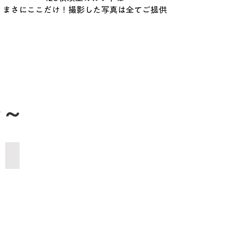
​まさにここだけ！撮影した写真は全てご提供
介～
五重塔/境内付近